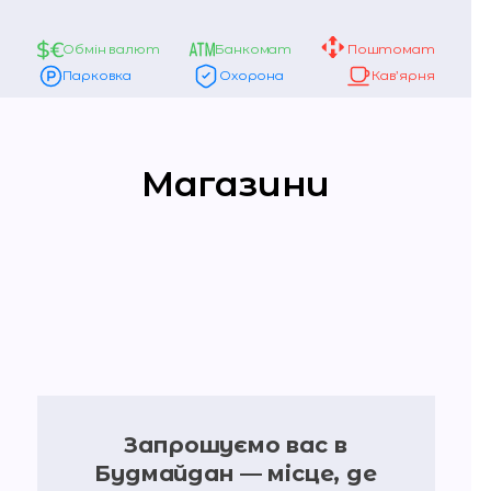
Обмін валют
Банкомат
Поштомат
Парковка
Охорона
Кав’ярня
Магазини
Запрошуємо вас в
Будмайдан — місце, де