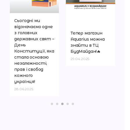
Сьогодні ми
відзначаємо одне
з головних
Тепер магазин
державних свят –
Aquarius можна
День
знайти в ТЦ
Конституції, яка
БудМайдан!🔥
стала основою
29.04.2025
незалежності,
прав і свобод
кожного
українця!
28.06.2025