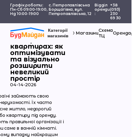
Графік роботи:
с. Петропавлівська
Відділ
+38
Пн-Сб 09:00-19:00,
Борщагівка, вул.
оренди
(093)
Нд 10:00-19:00
Петропавлівська, 12
:
230
69 30
Схема
Категорії
Скло для душу
Магазини
Орендаря
ТЦ
магазинів
в смарт-
квартирах: як
оптимізувати
та візуально
розширити
невеликий
простір
04-14-2026
аїні займають свою
нерухомості. Їх часто
сне житло, недорогий
о квартиру під оренду.
ь правильної організації і
и саме в ванній кімнаті.
 цьому випадку найкращим