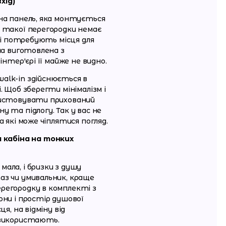
хід)
на панель, яка монтується
 такої перегородки немає
які потребують місця для
на виготовлена з
інтер'єрі її майже не видно.
alk-in здійснюється в
. Щоб зберегти мінімалізм і
ристовувати прихований
 та підлогу. Так у вас не
а які може чіплятися погляд.
 кабіна на тонких
ала, і бризки з душу
аз чи умивальник, краще
регородку в комплекті з
они і простір душової
ця, на відміну від
 використають.