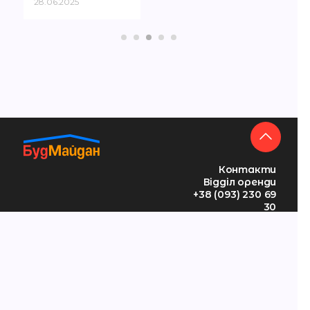
28.06.2025
Контакти
Відділ оренди
+38 (093) 230 69
30
Пн-Сб 09:00-19:00,
Нд 10:00-19:00
Про нас
с.
Магазини
Відгуки
Петропавлівська
Схема ТЦ
Новини
Борщагівка, вул.
Орендарям
Політика
Петропавлівська,
Акції
конфіденційності
12