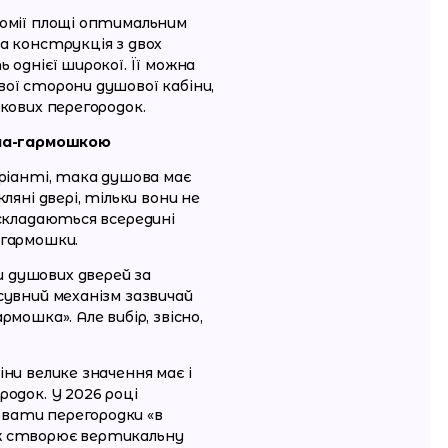
номії площі оптимальним
а конструкція з двох
 однієї широкої. Її можна
ої сторони душової кабіни,
окових перегородок.
ма-гармошкою
аріанті, така душова має
ляні двері, тільки вони не
 складаються всередині
 гармошки.
 душових дверей за
сувний механізм зазвичай
рмошка». Але вибір, звісно,
ни велике значення має і
родок. У 2026 році
вати перегородки «в
ж створює вертикальну