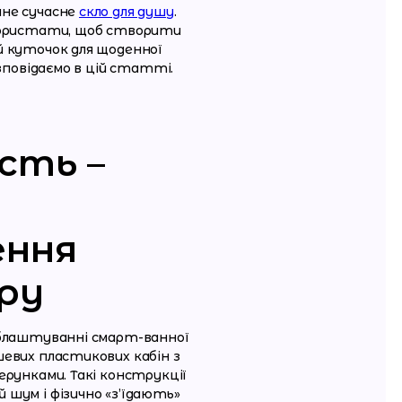
не сучасне
скло для душу
.
користати, щоб створити
й куточок для щоденної
озповідаємо в цій статті.
сть –
ення
ру
облаштуванні смарт-ванної
евих пластикових кабін з
ерунками. Такі конструкції
шум і фізично «з’їдають»