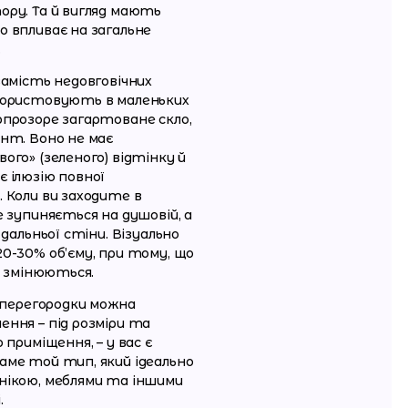
ру. Та й вигляд мають
 впливає на загальне
.
замість недовговічних
користовують в маленьких
прозоре загартоване скло,
нт. Воно не має
ого» (зеленого) відтінку й
 ілюзію повної
 Коли ви заходите в
е зупиняється на душовій, а
 дальньої стіни. Візуально
0-30% об’єму, при тому, що
е змінюються.
і перегородки можна
ння – під розміри та
 приміщення, – у вас є
аме той тип, який ідеально
нікою, меблями та іншими
.