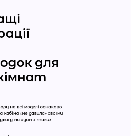
ащі
рації
одок для
 кімнат
ру не всі моделі однаково
 кабіна «не давила» своїми
увагу на один з таких