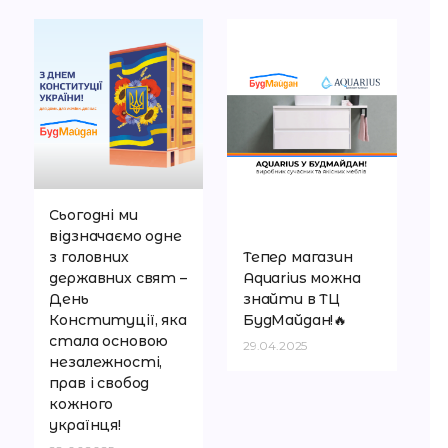
Сьогодні ми
відзначаємо одне
з головних
Тепер магазин
державних свят –
Aquarius можна
День
знайти в ТЦ
Конституції, яка
БудМайдан!🔥
стала основою
29.04.2025
незалежності,
прав і свобод
кожного
українця!