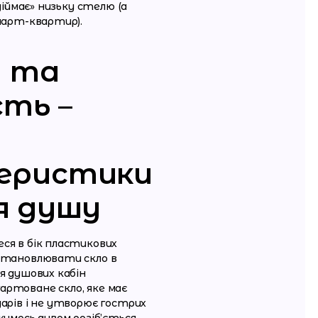
ідіймає» низьку стелю (а
смарт-квартир).
а та
сть –
еристики
я душу
ся в бік пластикових
встановлювати скло в
я душових кабін
артоване скло, яке має
дарів і не утворює гострих