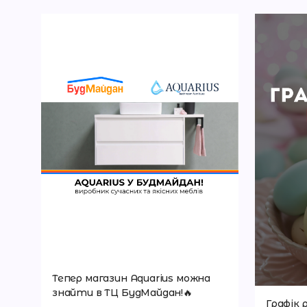
нь
Тепер магазин Aquarius можна
знайти в ТЦ БудМайдан!🔥
Графік 