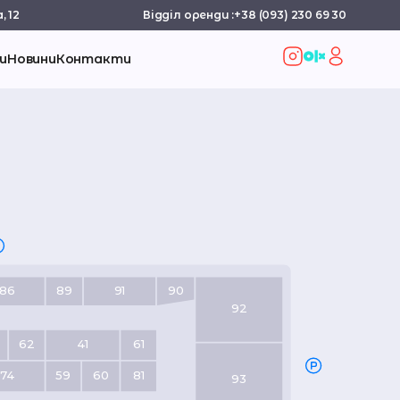
, 12
Відділ оренди :
+38 (093) 230 69 30
и
Новини
Контакти
86
89
91
90
92
62
41
61
74
59
60
81
93