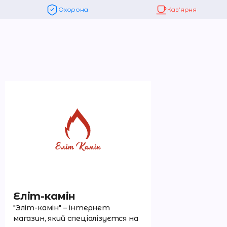
Охорона
Кав’ярня
Еліт-камін
"Эліт-камін" – інтернет
магазин, який спеціалізуєтся на