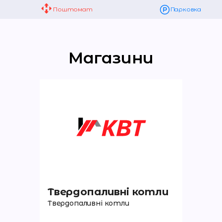
Поштомат
Парковка
Магазини
Твердопаливні котли
Твердопаливні котли