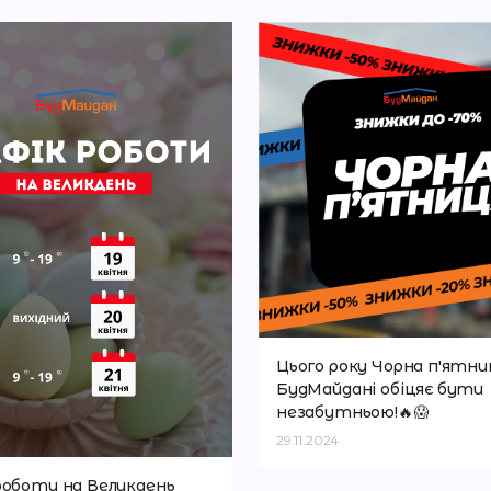
Цього року Чорна п'ятни
БудМайдані обіцяє бути
незабутньою!🔥😱
29.11.2024
роботи на Великдень