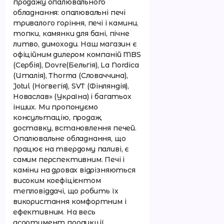
продажу опалювального
обладнання: опалювальні печі
тривалого горіння, печі і камини,
топки, камянки для бані, пічне
литво, димоходи. Наш магазин є
офіційним дилером компаній MBS
(Сербія), Dovre(Бельгія), La Nordica
(Италія), Thorma (Словаччина),
Jotul (Ногвегія), SVT (Фінляндія),
Новаслав» (Україна) і багатьох
інших. Ми пропонуємо
консультацію, продаж,
доставку, встановлення печей.
Опалювальне обладнання, що
працює на твердому паливі, є
самим перспективним. Печі і
каміни на дровах відрізняються
високим коефіцієнтом
тепловіддачі, що робить їх
використання комфортним і
ефективним. На весь
асортимент продукції