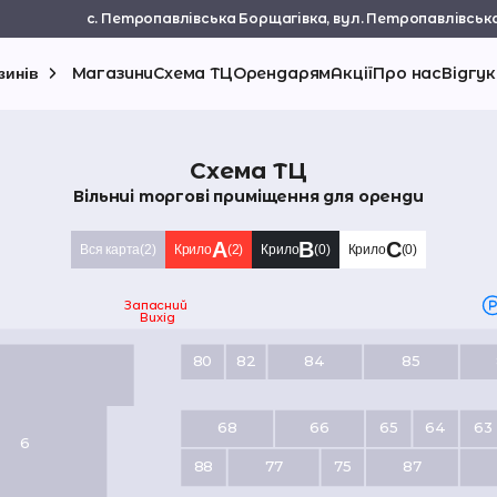
с. Петропавлівська Борщагівка, вул. Петропавлівська
Магазини
Схема ТЦ
Орендарям
Акції
Про нас
Відгук
зинів
Схема ТЦ
Вільниі торгові приміщення для оренди
A
B
C
Вся карта
(2)
Крило
(2)
Крило
(0)
Крило
(0)
Запасний
Вихід
80
82
84
85
68
66
65
64
63
6
88
77
75
87