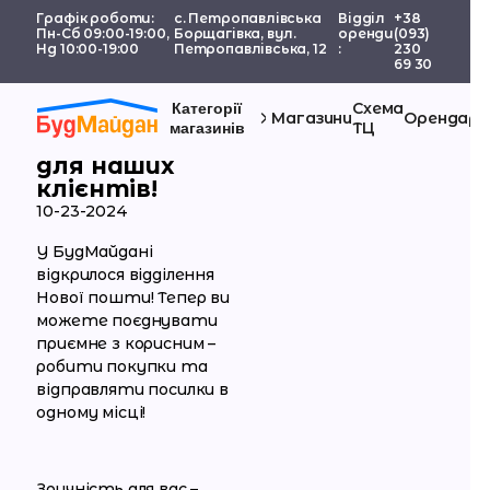
Графік роботи:
с. Петропавлівська
Відділ
+38
Пн-Сб 09:00-19:00,
Борщагівка, вул.
оренди
(093)
Нд 10:00-19:00
Петропавлівська, 12
:
230
69 30
Схема
Категорії
Розширюємо
Магазини
Орендаря
ТЦ
магазинів
можливості
для наших
клієнтів!
10-23-2024
У БудМайдані
відкрилося відділення
Нової пошти! Тепер ви
можете поєднувати
приємне з корисним –
робити покупки та
відправляти посилки в
одному місці!
Зручність для вас –