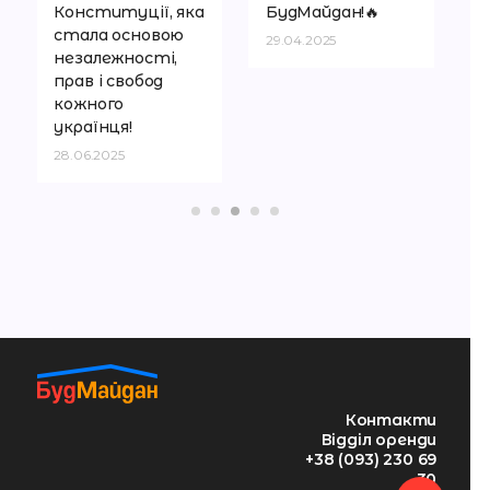
Конституції, яка
БудМайдан!🔥
стала основою
29.04.2025
незалежності,
прав і свобод
кожного
українця!
28.06.2025
Контакти
Відділ оренди
+38 (093) 230 69
30