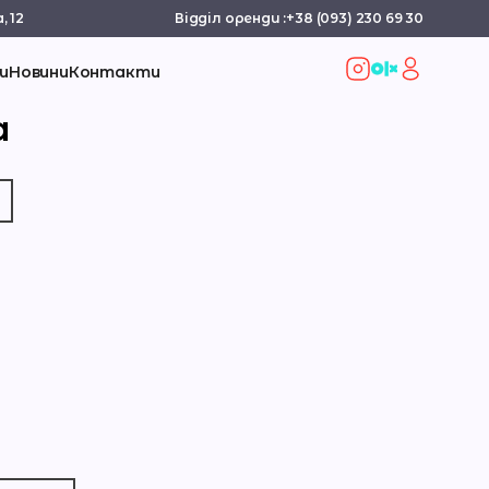
, 12
Відділ оренди :
+38 (093) 230 69 30
и
Новини
Контакти
а