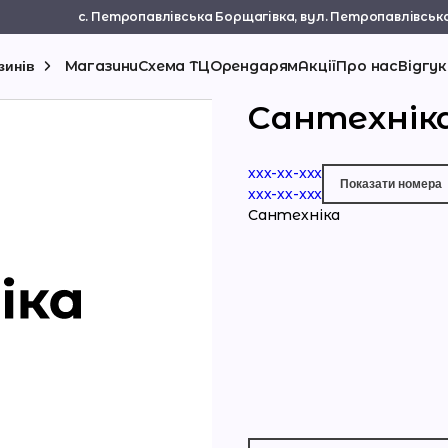
с. Петропавлівська Борщагівка, вул. Петропавлівська
Магазини
Схема ТЦ
Орендарям
Акції
Про нас
Відгук
зинів
Cантехнік
ххх-хх-xxx
Показати номерa
ххх-хх-xxx
Cантехніка