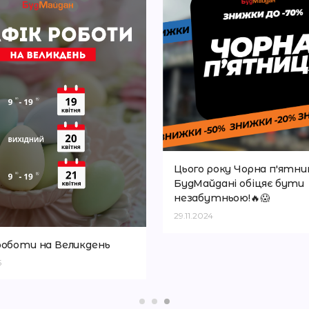
Цього року Чорна п'ятни
БудМайдані обіцяє бути
незабутньою!🔥😱
29.11.2024
роботи на Великдень
5