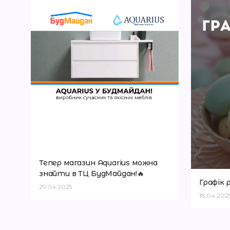
нь
Тепер магазин Aquarius можна
знайти в ТЦ БудМайдан!🔥
Графік 
29.04.2025
18.04.202