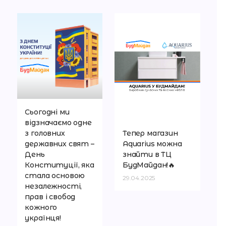
Сьогодні ми
відзначаємо одне
з головних
Тепер магазин
державних свят –
Aquarius можна
День
знайти в ТЦ
Конституції, яка
БудМайдан!🔥
стала основою
29.04.2025
незалежності,
прав і свобод
кожного
українця!