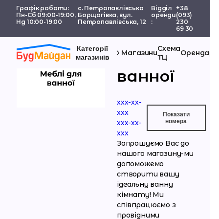
Графік роботи:
с. Петропавлівська
Відділ
+38
Пн-Сб 09:00-19:00,
Борщагівка, вул.
оренди
(093)
Нд 10:00-19:00
Петропавлівська, 12
:
230
69 30
Схема
Категорії
Меблі для
Магазини
Орендаря
ТЦ
магазинів
ванної
ххх-хх-
xxx
Показати
номерa
ххх-хх-
xxx
Запрошуємо Вас до
нашого магазину-ми
допоможемо
створити вашу
ідеальну ванну
кімнату! Ми
співпрацюємо з
провідними