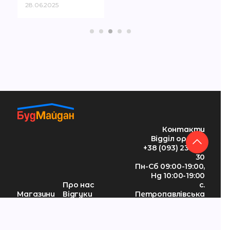
28.06.2025
Контакти
Відділ оренди
+38 (093) 230 69
30
Пн-Сб 09:00-19:00,
Нд 10:00-19:00
Про нас
с.
Магазини
Відгуки
Петропавлівська
Схема ТЦ
Новини
Борщагівка, вул.
Орендарям
Політика
Петропавлівська,
Акції
конфіденційності
12