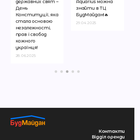
державних свят –
Aquarius можна
Г
День
знайти в ТЦ
В
Конституції, яка
БудМайдан!🔥
1
стала основою
29.04.2025
незалежності,
прав і свобод
кожного
українця!
28.06.2025
Контакти
Відділ оренди