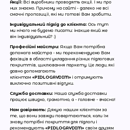
Акції:
Всі виробники проводять акції. І ми про
них знаємо. Причому на сайті - далеко не всі
смачні пропозиції, які ми готові Вам зробити.
Індивідуальний підхід до клієнта:
Ось тут
ми нічого не будемо писати: інакше який же
він індивідуальний? :)
Професійні майстри:
Якщо Вам потрібна
допомога майстра - ми порекомендуємо Вам
фахівців в області укладання різних підлогових
покриттів, циклювання паркету. Це люди, які
давно допомагають
клієнтам
«PIDLOGAVDIM»
і отримують
виключно позитивні відгуки.
Служба доставки:
Наша служба доставки
працює швидко, грамотно, а - головне - вчасно!
Нам довіряють:
Дякую нашим клієнтам за
те, що вони завжди повертаються, коли їм
знову потрібні покриття для підлоги і
рекомендують
«PIDLOGAVDIM»
своїм друзям