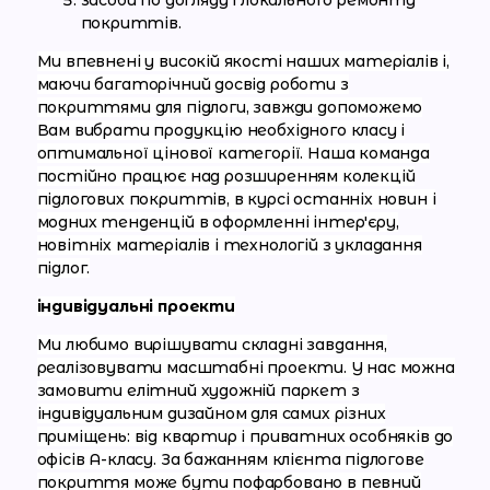
засоби по догляду і локального ремонту
покриттів.
Ми впевнені у високій якості наших матеріалів і,
маючи багаторічний досвід роботи з
покриттями для підлоги, завжди допоможемо
Вам вибрати продукцію необхідного класу і
оптимальної цінової категорії. Наша команда
постійно працює над розширенням колекцій
підлогових покриттів, в курсі останніх новин і
модних тенденцій в оформленні інтер'єру,
новітніх матеріалів і технологій з укладання
підлог.
індивідуальні проекти
Ми любимо вирішувати складні завдання,
реалізовувати масштабні проекти. У нас можна
замовити елітний художній паркет з
індивідуальним дизайном для самих різних
приміщень: від квартир і приватних особняків до
офісів А-класу. За бажанням клієнта підлогове
покриття може бути пофарбовано в певний