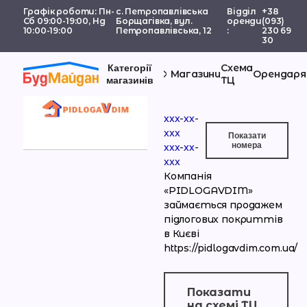
Графік роботи: Пн-
с. Петропавлівська
Відділ
+38
Сб 09:00-19:00, Нд
Борщагівка, вул.
оренди
(093)
10:00-19:00
Петропавлівська, 12
:
230 69
30
Схема
Категорії
PidlogaVDi
Магазини
Орендаря
ТЦ
магазинів
ххх-хх-
xxx
Показати
номерa
ххх-хх-
xxx
Компанія
«PIDLOGAVDIM»
займається продажем
підлогових покриттів
в Києві
https://pidlogavdim.com.ua/
Показати
на схемі ТЦ