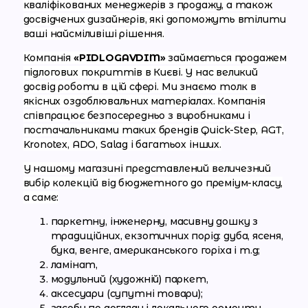
кваліфікованих менеджерів з продажу, а також
досвідчених дизайнерів, які допоможуть втілити
ваші найсміливіші рішення.
Компанія
«PIDLOGAVDIM»
займається продажем
підлогових покриттів в Києві. У нас великий
досвід роботи в цій сфері. Ми знаємо толк в
якісних оздоблювальних матеріалах. Компанія
співпрацює безпосередньо з виробниками і
постачальниками таких брендів Quick-Step, AGT,
Kronotex, ADO, Salag і багатьох інших.
У нашому магазині представлений величезний
вибір колекцій від бюджетного до преміум-класу,
а саме:
паркетну, інженерну, масивну дошку з
традиційних, екзотичних порід: дуба, ясеня,
бука, венге, американського горіха і т.д;
ламінат,
модульний (художній) паркет,
аксесуари (супутні товари);