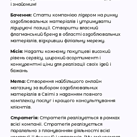
і знайомим!
Бачення:
Стати компанією лідером на ринку
оздоблювальних матеріалів і утримувати
лідируючі позиції. Створити власний
флагманський бренд в області оздоблювальних
матеріалів, відкривши філіальну мережу.
Місія:
Надати кожному покупцеві високий
рівень сервісу, широкий асортимент і
конкурентні ціни для реалізації своїх ідей і
бажань.
Мета:
Створення найбільшого онлайн
магазину за вибором оздоблювальних
матеріалів в Світі з наданням повного
комплексу послуг і кращого консультування
клієнтів.
Стратегія:
Стратегія реалізується в рамках
всієї компанії. Стратегія реалізується
паралельно з плануванням діяльності всієї