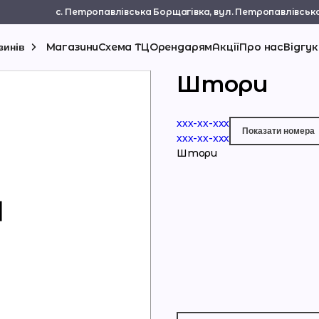
с. Петропавлівська Борщагівка, вул. Петропавлівська
Магазини
Схема ТЦ
Орендарям
Акції
Про нас
Відгук
зинів
Штори
ххх-хх-xxx
Показати номерa
ххх-хх-xxx
Штори