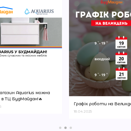
агазин Aquarius можна
в ТЦ БудМайдан!🔥
Графік роботи на Великд
5
18.04.2025