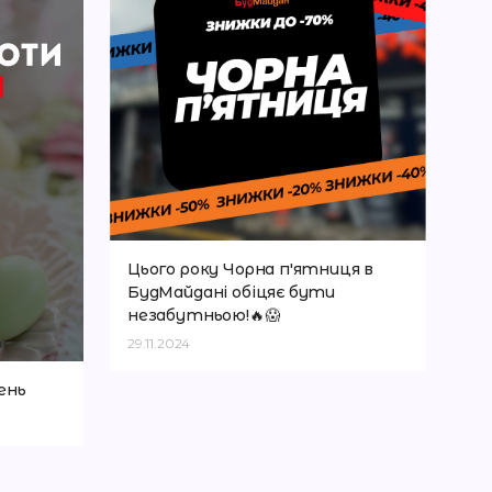
Ро
на
23.
Цього року Чорна п'ятниця в
БудМайдані обіцяє бути
незабутньою!🔥😱
29.11.2024
ень