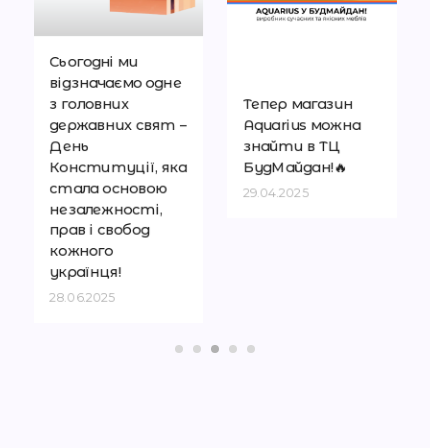
Сьогодні ми
відзначаємо одне
з головних
Тепер магазин
державних свят –
Aquarius можна
День
знайти в ТЦ
Конституції, яка
БудМайдан!🔥
стала основою
29.04.2025
незалежності,
прав і свобод
кожного
українця!
28.06.2025