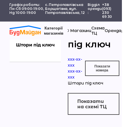
Графік роботи:
с. Петропавлівська
Відділ
+38
Пн-Сб 09:00-19:00,
Борщагівка, вул.
оренди
(093)
Нд 10:00-19:00
Петропавлівська, 12
:
230
69 30
Схема
Категорії
Штори
Магазини
Орендаря
ТЦ
магазинів
під ключ
ххх-хх-
xxx
Показати
номерa
ххх-хх-
xxx
Штори під ключ
Показати
на схемі ТЦ